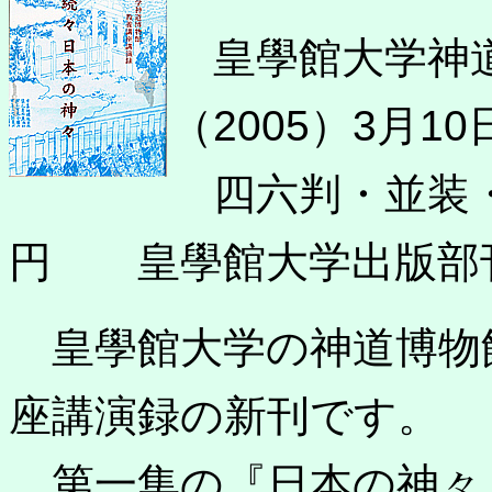
皇學館大学神道
（2005）3月1
四六判・並装・3
円 皇學館大学出版部
皇學館大学の神道博物
座講演録の新刊です。
第一集の『日本の神々』