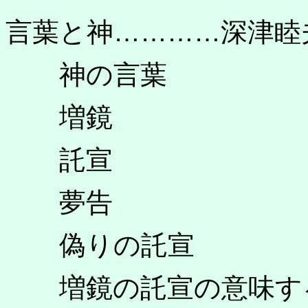
言葉と神…………深津
神の言葉
増鏡
託宣
夢告
偽りの託宣
増鏡の託宣の意味す